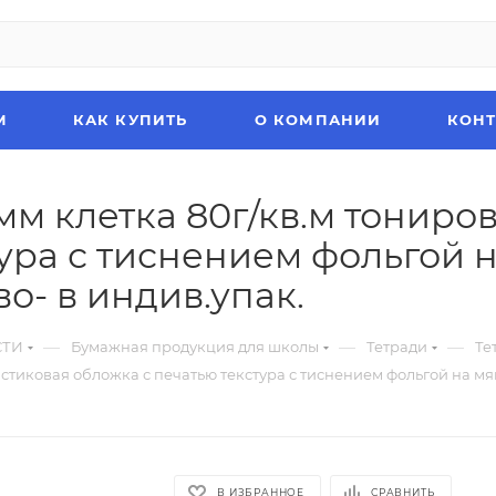
М
КАК КУПИТЬ
О КОМПАНИИ
КОН
мм клетка 80г/кв.м тониро
тура с тиснением фольгой 
о- в индив.упак.
—
—
—
СТИ
Бумажная продукция для школы
Тетради
Те
астиковая обложка с печатью текстура с тиснением фольгой на м
В ИЗБРАННОЕ
СРАВНИТЬ