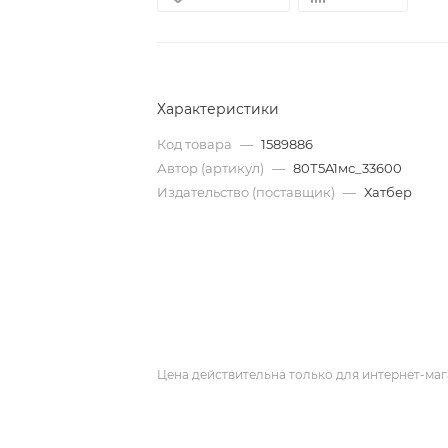
Характеристики
Код товара
—
1589886
Автор (артикул)
—
80Т5A1мс_33600
Издательство (поставщик)
—
Хатбер
Цена действительна только для интернет-маг