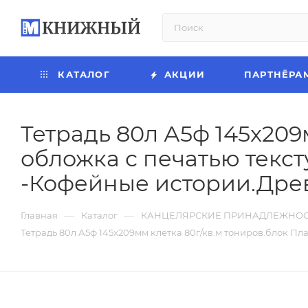
КАТАЛОГ
АКЦИИ
ПАРТНЁРА
Тетрадь 80л А5ф 145x209
обложка с печатью текс
-Кофейные истории.Древ
—
—
Главная
Каталог
КАНЦЕЛЯРСКИЕ ПРИНАДЛЕЖНО
Тетрадь 80л А5ф 145x209мм клетка 80г/кв.м тониров.блок Пл