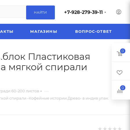
+7-928-279-39-11
НАЙТИ
ТАКТЫ
МАГАЗИНЫ
ВОПРОС-ОТВЕТ
0
в.блок Пластиковая
на мягкой спирали
0
—
тради 60-200 листов
ягкой спирали -Кофейные истории.Древо- в индив.упак.