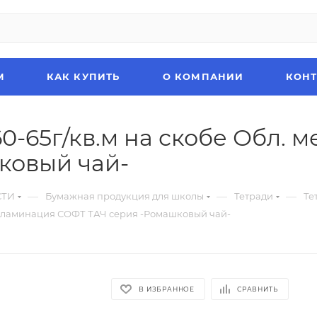
М
КАК КУПИТЬ
О КОМПАНИИ
КОН
60-65г/кв.м на скобе Обл. 
ковый чай-
—
—
—
СТИ
Бумажная продукция для школы
Тетради
Те
тон ламинация СОФТ ТАЧ серия -Ромашковый чай-
В ИЗБРАННОЕ
СРАВНИТЬ