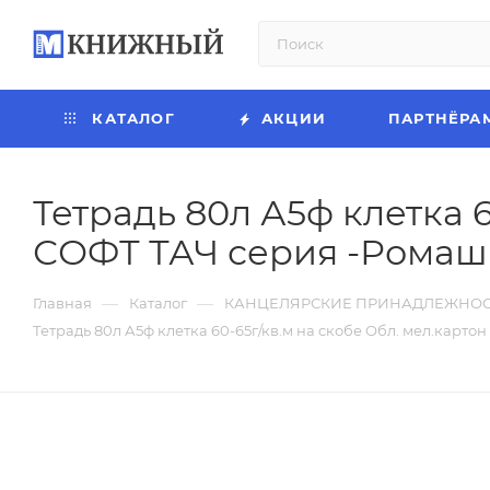
КАТАЛОГ
АКЦИИ
ПАРТНЁРА
Тетрадь 80л А5ф клетка 
СОФТ ТАЧ серия -Ромаш
—
—
Главная
Каталог
КАНЦЕЛЯРСКИЕ ПРИНАДЛЕЖНО
Тетрадь 80л А5ф клетка 60-65г/кв.м на скобе Обл. мел.кар