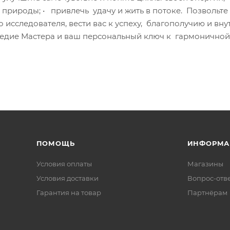
 природы; • привлечь удачу и жить в потоке. Позвольте
 исследователя, вести вас к успеху, благополучию и вн
ледие Мастера и ваш персональный ключ к гармоничной
ПОМОЩЬ
ИНФОРМА
Условия оплаты
Магазины
Условия доставки
Вопрос-отв
Гарантия на товар
Партнёрам