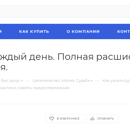
М
КАК КУПИТЬ
О КОМПАНИИ
КОН
ждый день. Полная расши
я.
—
—
 быт. досуг
Целительство. Магия. Судьба
Как узнать су
актики, советы, предостережения.
В ИЗБРАННОЕ
СРАВНИТЬ