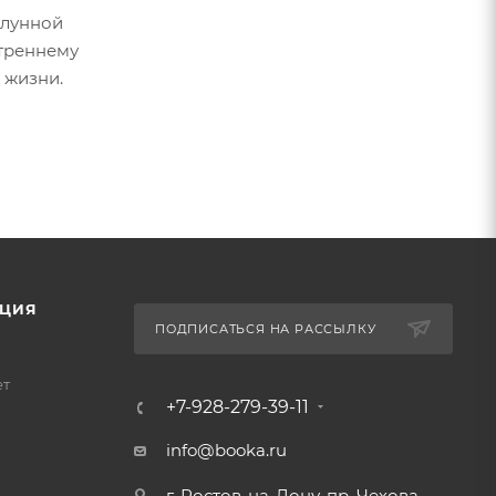
 лунной
утреннему
 жизни.
ЦИЯ
ПОДПИСАТЬСЯ НА РАССЫЛКУ
ет
+7-928-279-39-11
info@booka.ru
г. Ростов-на-Дону, пр. Чехова,