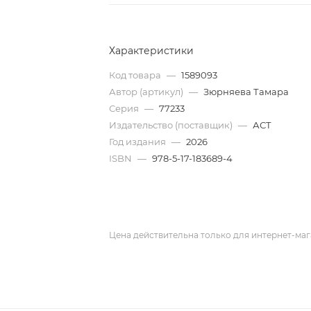
Характеристики
Код товара
—
1589093
Автор (артикул)
—
Зюрняева Тамара
Серия
—
77233
Издательство (поставщик)
—
АСТ
Год издания
—
2026
ISBN
—
978-5-17-183689-4
Цена действительна только для интернет-маг