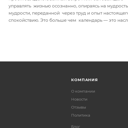
управлять жизнью осознанно, опираясь на мудрость
мудрости, переданной через труд и опыт настоящего
спокойствию. Это больше чем календарь — это нас
КОМПАНИЯ
О компании
Новости
Отзывы
Политика
Блог