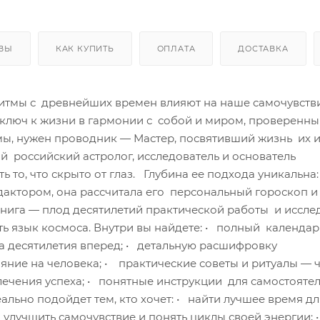
ВЫ
КАК КУПИТЬ
ОПЛАТА
ДОСТАВКА
итмы с древнейших времен влияют на наше самочувстви
 ключ к жизни в гармонии с собой и миром, проверенн
мы, нужен проводник — Мастер, посвятивший жизнь их 
 российский астролог, исследователь и основатель
ь то, что скрыто от глаз. Глубина ее подхода уникальна
дактором, она рассчитала его персональный гороскоп и
книга — плод десятилетий практической работы и иссл
 язык космоса. Внутри вы найдете: • полный календар
а десятилетия вперед; • детальную расшифровку
ияние на человека; • практические советы и ритуалы — 
влечения успеха; • понятные инструкции для самостояте
льно подойдет тем, кто хочет: • найти лучшее время дл
• улучшить самочувствие и понять циклы своей энергии; 