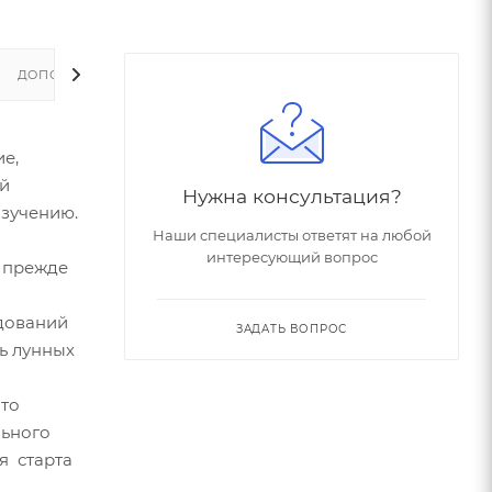
ДОПОЛНИТЕЛЬНО
е,
ый
Нужна консультация?
изучению.
Наши специалисты ответят на любой
интересующий вопрос
: прежде
едований
ЗАДАТЬ ВОПРОС
ь лунных
что
льного
я старта
•