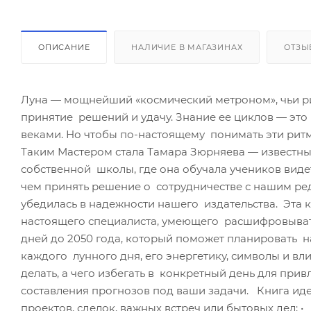
ОПИСАНИЕ
НАЛИЧИЕ В МАГАЗИНАХ
ОТЗЫ
Луна — мощнейший «космический метроном», чьи р
принятие решений и удачу. Знание ее циклов — это
веками. Но чтобы по-настоящему понимать эти рит
Таким Мастером стала Тамара Зюрняева — известный
собственной школы, где она обучала учеников видет
чем принять решение о сотрудничестве с нашим ре
убедилась в надежности нашего издательства. Эта 
настоящего специалиста, умеющего расшифровывать
дней до 2050 года, который поможет планировать н
каждого лунного дня, его энергетику, символы и вл
делать, а чего избегать в конкретный день для при
составления прогнозов под ваши задачи. Книга идеа
проектов, сделок, важных встреч или бытовых дел; 