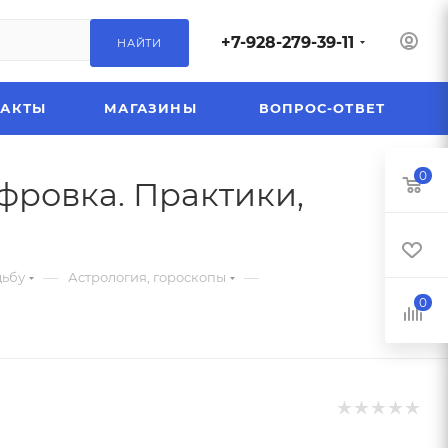
+7-928-279-39-11
НАЙТИ
ТАКТЫ
МАГАЗИНЫ
ВОПРОС-ОТВЕТ
0
фровка. Практики,
—
—
дьбу
Астрология, гороскопы
0