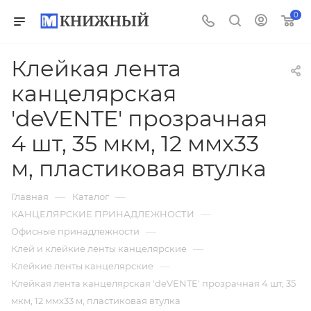
0
Клейкая лента
канцелярская
'deVENTE' прозрачная
4 шт, 35 мкм, 12 ммx33
м, пластиковая втулка
—
—
Главная
Каталог
—
КАНЦЕЛЯРСКИЕ ПРИНАДЛЕЖНОСТИ
—
Офисные принадлежности
—
Клей и клейкие ленты канцелярские
—
Клейкие ленты канцелярские
Клейкая лента канцелярская 'deVENTE' прозрачная 4 шт, 35
мкм, 12 ммx33 м, пластиковая втулка