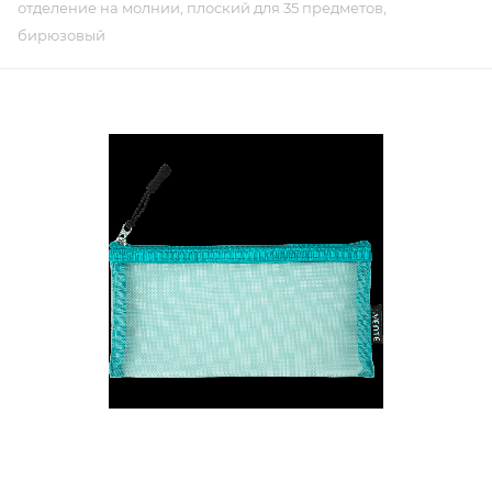
отделение на молнии, плоский для 35 предметов,
бирюзовый