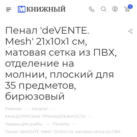
0
Пенал 'deVENTE.
Mesh' 21x10x1 см,
матовая сетка из ПВХ,
отделение на
молнии, плоский для
35 предметов,
бирюзовый
—
—
Главная
Каталог
—
КАНЦЕЛЯРСКИЕ ПРИНАДЛЕЖНОСТИ
—
—
Товары для учебы
Пеналы
Пенал 'deVENTE. Mesh' 21x10x1 см, матовая сетка из ПВХ,