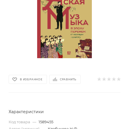
В ИЗБРАННОЕ
СРАВНИТЬ
Характеристики
Код товара
—
1589455
Автор (артикул)
—
Клобукова Н.Ф.