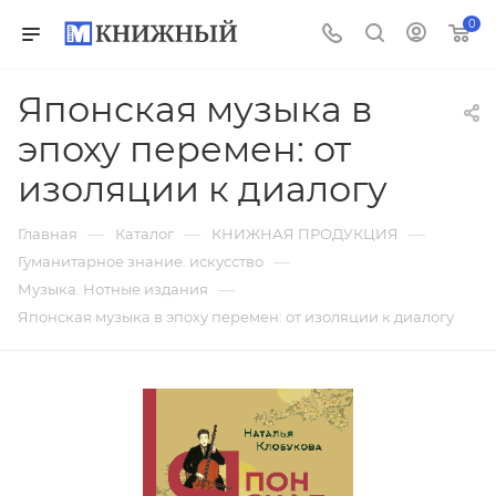
0
Японская музыка в
эпоху перемен: от
изоляции к диалогу
—
—
—
Главная
Каталог
КНИЖНАЯ ПРОДУКЦИЯ
—
Гуманитарное знание. искусство
—
Музыка. Нотные издания
Японская музыка в эпоху перемен: от изоляции к диалогу