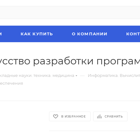
М
КАК КУПИТЬ
О КОМПАНИИ
КОН
кусство разработки прогр
—
ладные науки. техника. медицина
Информатика. Вычислит
беспечения
В ИЗБРАННОЕ
СРАВНИТЬ