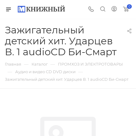
0
Зажигательный
детский хит. Ударцев
В. 1 audioCD Би-Смарт
—
—
Главная
Каталог
ПРОМХОЗ И ЭЛЕКТРОТОВАРЫ
—
—
Аудио и видео CD DVD диски
Зажигательный детский хит. Ударцев В. 1 audioCD Би-Смарт