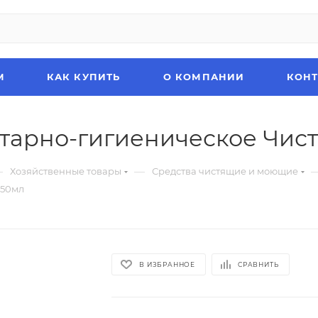
М
КАК КУПИТЬ
О КОМПАНИИ
КОН
тарно-гигиеническое Чисти
—
—
Хозяйственные товары
Средства чистящие и моющие
750мл
В ИЗБРАННОЕ
СРАВНИТЬ