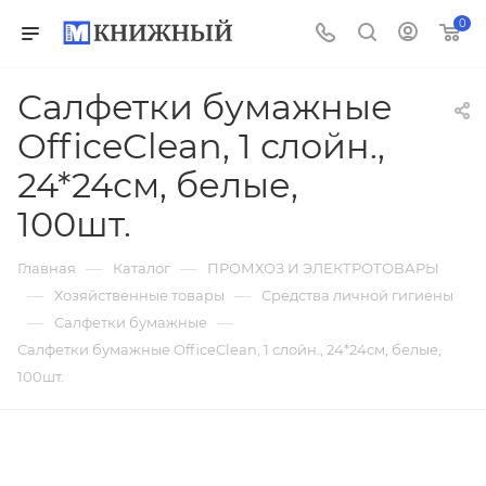
0
Салфетки бумажные
OfficeClean, 1 слойн.,
24*24см, белые,
100шт.
—
—
Главная
Каталог
ПРОМХОЗ И ЭЛЕКТРОТОВАРЫ
—
—
Хозяйственные товары
Средства личной гигиены
—
—
Салфетки бумажные
Салфетки бумажные OfficeClean, 1 слойн., 24*24см, белые,
100шт.