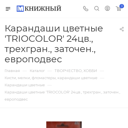
0
Карандаши цветные
'TRIOCOLOR' 24цв.,
трехгран., заточен.,
европодвес
—
—
—
Главная
Каталог
ТВОРЧЕСТВО, ХОББИ
—
Кисти, мелки, фломастеры, карандаши цветные
—
Карандаши цветные
Карандаши цветные 'TRIOCOLOR' 24цв., трехгран., заточен.,
европодвес