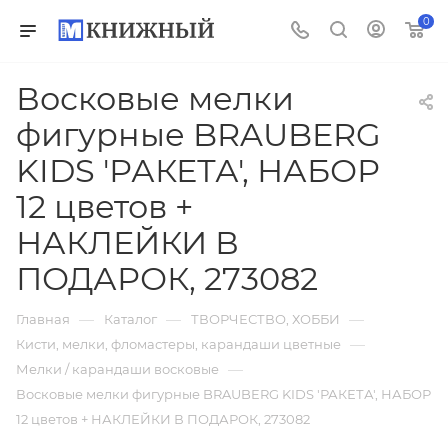
0
Восковые мелки
фигурные BRAUBERG
KIDS 'РАКЕТА', НАБОР
12 цветов +
НАКЛЕЙКИ В
ПОДАРОК, 273082
—
—
—
Главная
Каталог
ТВОРЧЕСТВО, ХОББИ
—
Кисти, мелки, фломастеры, карандаши цветные
—
Мелки / карандаши восковые
Восковые мелки фигурные BRAUBERG KIDS 'РАКЕТА', НАБОР
12 цветов + НАКЛЕЙКИ В ПОДАРОК, 273082