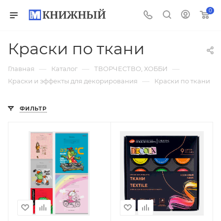
0
Краски по ткани
—
—
—
Главная
Каталог
ТВОРЧЕСТВО, ХОББИ
—
Краски и эффекты для декорирования
Краски по ткани
ФИЛЬТР