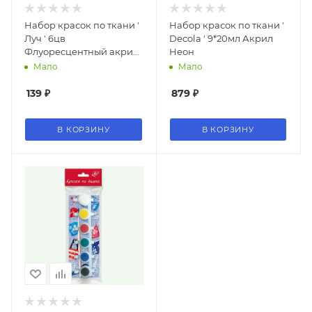
Набор красок по ткани '
Набор красок по ткани '
Луч ' 6цв
Decola ' 9*20мл Акрил
Флуоресцентный акрил,
Неон
в наборе кисть, в
Мало
Мало
прозрачном пакете
139
₽
879
₽
В КОРЗИНУ
В КОРЗИНУ