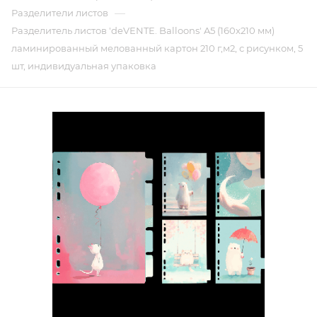
—
Разделители листов
Разделитель листов 'deVENTE. Balloons' A5 (160x210 мм)
ламинированный мелованный картон 210 г,м2, с рисунком, 5
шт, индивидуальная упаковка