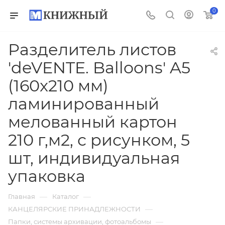
0
Разделитель листов
'deVENTE. Balloons' A5
(160x210 мм)
ламинированный
мелованный картон
210 г,м2, с рисунком, 5
шт, индивидуальная
упаковка
—
—
Главная
Каталог
—
КАНЦЕЛЯРСКИЕ ПРИНАДЛЕЖНОСТИ
—
Папки, системы архивации, фотоальбомы