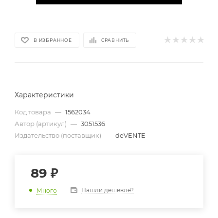
В ИЗБРАННОЕ
СРАВНИТЬ
Характеристики
Код товара
—
1562034
Автор (артикул)
—
3051536
Издательство (поставщик)
—
deVENTE
89
₽
Нашли дешевле?
Много