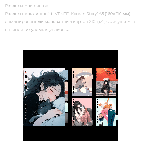
—
Разделители листов
Разделитель листов 'deVENTE. Korean Story' A5 (160x210 мм)
ламинированный мелованный картон 210 г,м2, с рисунком, 5
шт, индивидуальная упаковка