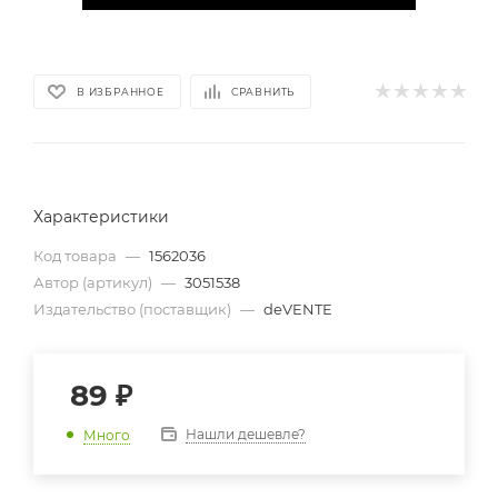
В ИЗБРАННОЕ
СРАВНИТЬ
Характеристики
Код товара
—
1562036
Автор (артикул)
—
3051538
Издательство (поставщик)
—
deVENTE
89
₽
Нашли дешевле?
Много