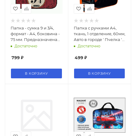
Папка - сумка 9 и 3/4,
Папка с ручками А4,
формат - А4, боковина -
ткань, 1 отделение, 60мм,
75 мм. Предназначена
Авто в городе ' Пчелка '
для хранения альбомов,
335*260*60мм
Достаточно
Достаточно
рисунков и прочих
принадлежностей для
799
₽
499
₽
школы и творчества.
Модель выполнена из
В КОРЗИНУ
В КОРЗИНУ
полиэстера.