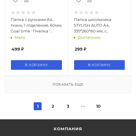
Папка с ручками А4,
Папка школьника
ткань, 1 отделение, 60мм,
STYLISH AUTO А4,
Goal time ' Пчелка '
335*260*60 мм, с
335*260*60мм
ручками, ткань с
Мало
Достаточно
печатью
499
₽
299
₽
В КОРЗИНУ
В КОРЗИНУ
ПОКАЗАТЬ ЕЩЕ
1
2
3
10
КОМПАНИЯ