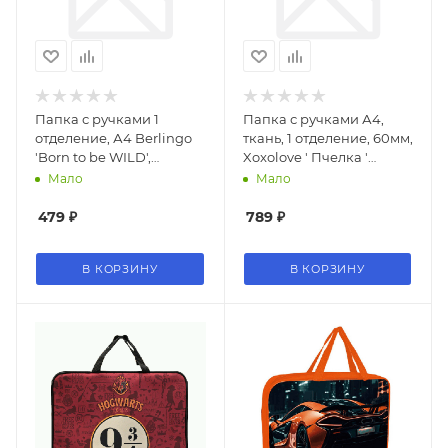
Папка с ручками 1
Папка с ручками А4,
отделение, А4 Berlingo
ткань, 1 отделение, 60мм,
'Born to be WILD',
Xoxolove ' Пчелка '
340*245*100мм, пластик,
плечевой ремень 85-
Мало
Мало
на молнии
125см, 360*270*60мм,
твердое дно, сумка-
479
₽
789
₽
планшет
В КОРЗИНУ
В КОРЗИНУ