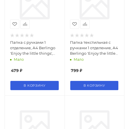
Папка с ручками 1
Папка текстильная с
отделение, А4 Berlingo
ручками 1 отделение, А4
'Enjoy the little things',
Berlingo 'Enjoy the little
340*245*100мм, пластик,
things', 350*265*75мм,
Мало
Мало
на молнии
текстиль, на молнии
479
₽
799
₽
В КОРЗИНУ
В КОРЗИНУ