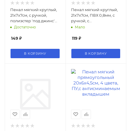
Пенал мягкий круглый,
Пенал мягкий круглый,
21х7х7см, с ручкой,
21х7х7см, ПВХ 0,8мм, с
полиэстер 'под джинс'
ручкой, с
0,8мм, с антисмин.
антисминаемым
Достаточно
Мало
вклад., 2 цвета
вкладышем дев
149
₽
119
₽
В КОРЗИНУ
В КОРЗИНУ