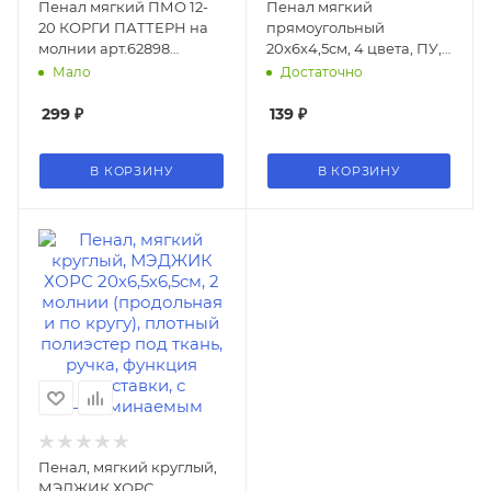
Пенал мягкий ПМО 12-
Пенал мягкий
20 КОРГИ ПАТТЕРН на
прямоугольный
молнии арт.62898
20x6х4,5см, 4 цвета, ПУ,с
(1/18шт) дев
антисминаемым
Мало
Достаточно
вкладышем
299
₽
139
₽
В КОРЗИНУ
В КОРЗИНУ
Пенал, мягкий круглый,
МЭДЖИК ХОРС