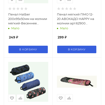
Пенал Hatber
Пенал мягкий ПМО 12-
200х95х50мм на молнии
20 АВОКАДО HAPPY на
мягкий-Весеннее
молнии арт.62900
настроение- дев
(1/18шт)
Мало
Мало
249
₽
299
₽
В КОРЗИНУ
В КОРЗИНУ