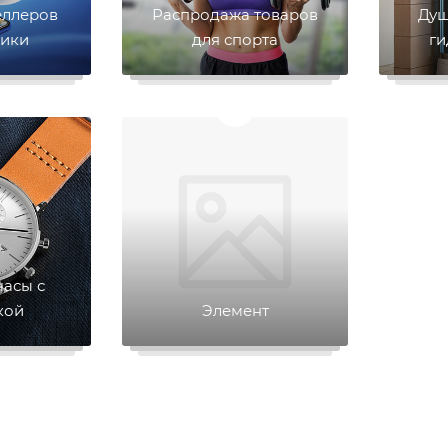
еллеров
Распродажа товаров
Душ
ники
для спорта
г
часы с
кой
Элемент