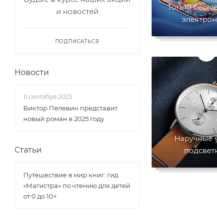
Топ-10 бестс
и новостей
электро
ПОДПИСАТЬСЯ
Новости
11 сентября 2025
Виктор Пелевин представит
новый роман в 2025 году
Наручные 
Статьи
подсвет
Путешествие в мир книг: гид
«Магистра» по чтению для детей
от 0 до 10+