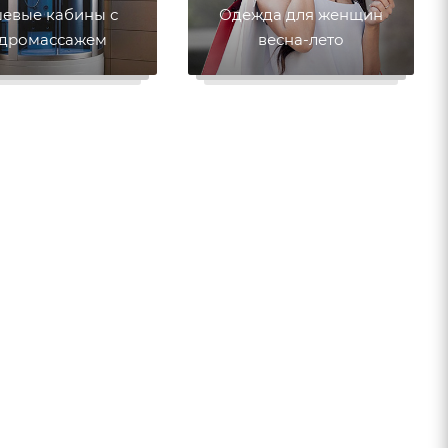
евые кабины с
Одежда для женщин
идромассажем
весна-лето