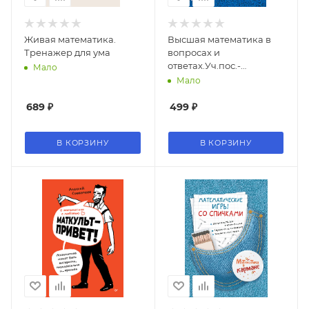
Живая математика.
Высшая математика в
Тренажер для ума
вопросах и
ответах.Уч.пос.-
Мало
М.:Проспект,2026.
Мало
/=249761/
689
₽
499
₽
В КОРЗИНУ
В КОРЗИНУ