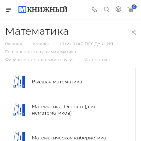
0
Математика
—
—
—
Главная
Каталог
КНИЖНАЯ ПРОДУКЦИЯ
—
Естественные науки. математика
—
Физико-математические науки
Математика
Высшая математика
Математика. Основы (для
нематематиков)
Математическая кибернетика