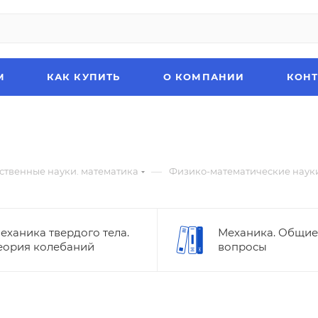
М
КАК КУПИТЬ
О КОМПАНИИ
КОН
—
ственные науки. математика
Физико-математические наук
еханика твердого тела.
Механика. Общие
еория колебаний
вопросы