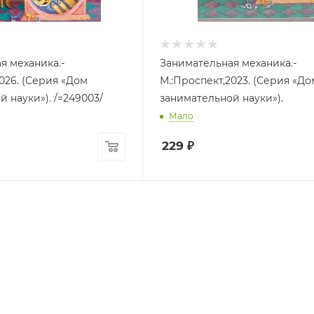
я механика.-
Занимательная механика.-
026. (Серия «Дом
М.:Проспект,2023. (Серия «До
 науки»). /=249003/
занимательной науки»).
Мало
229
₽