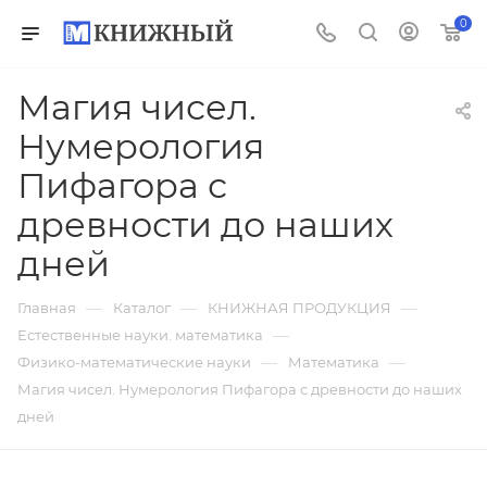
0
Магия чисел.
Нумерология
Пифагора с
древности до наших
дней
—
—
—
Главная
Каталог
КНИЖНАЯ ПРОДУКЦИЯ
—
Естественные науки. математика
—
—
Физико-математические науки
Математика
Магия чисел. Нумерология Пифагора с древности до наших
дней