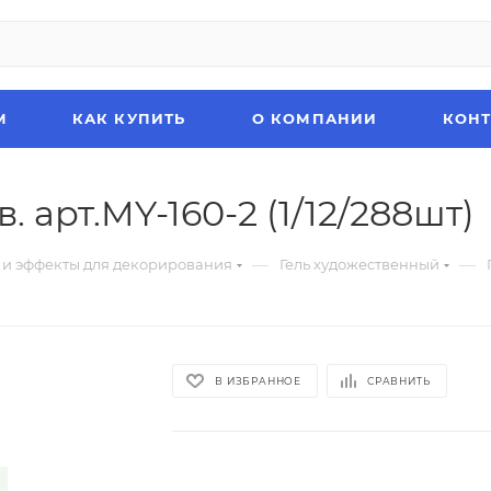
М
КАК КУПИТЬ
О КОМПАНИИ
КОН
. арт.MY-160-2 (1/12/288шт)
—
—
 и эффекты для декорирования
Гель художественный
В ИЗБРАННОЕ
СРАВНИТЬ