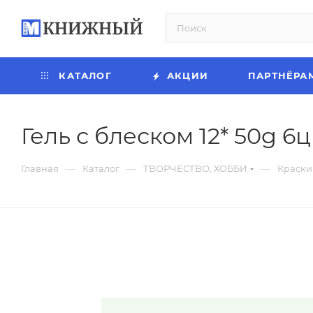
КАТАЛОГ
АКЦИИ
ПАРТНЁРА
Гель с блеском 12* 50g 6цв
—
—
—
Главная
Каталог
ТВОРЧЕСТВО, ХОББИ
Краски